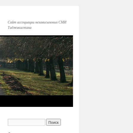
Сайт ассоциации независыммых СМИ
Таджикистана