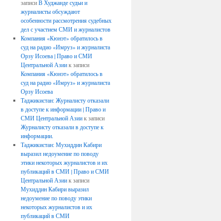
записи
В Худжанде судьи и
журналисты обсуждают
особенности рассмотрения судебных
дел с участием СМИ и журналистов
Компания «Кюнэт» обратилось в
суд на радио «Имруз» и журналиста
Орзу Исоева | Право и СМИ
Центральной Азии
к записи
Компания «Кюнэт» обратилось в
суд на радио «Имруз» и журналиста
Орзу Исоева
Таджикистан: Журналисту отказали
в доступе к информации | Право и
СМИ Центральной Азии
к записи
Журналисту отказали в доступе к
информации.
Таджикистан: Мухиддин Кабири
выразил недоумение по поводу
этики некоторых журналистов и их
публикаций в СМИ | Право и СМИ
Центральной Азии
к записи
Мухиддин Кабири выразил
недоумение по поводу этики
некоторых журналистов и их
публикаций в СМИ