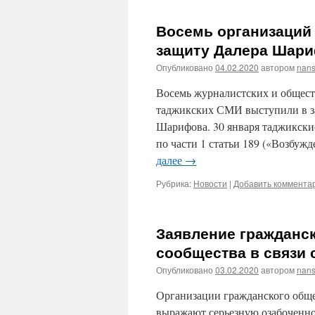
Восемь организаций 
защиту Далера Шар
Опубликовано
04.02.2020
автором
nans
Восемь журналистских и общест
таджикских СМИ выступили в за
Шарифова. 30 января таджикски
по части 1 статьи 189 («Возбуж
далее
→
Рубрика:
Новости
|
Добавить коммента
Заявление гражданск
сообщества в связи
Опубликовано
03.02.2020
автором
nans
Организации гражданского обще
выражают серьезную озабоченнос