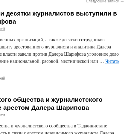
Следующие записи
→
и десятки журналистов выступили в
ифова
mit
венных организаций, а также десятки сотрудников
щиту арестованного журналиста и аналитика Далера
е власти завели против Далера Шарифова уголовное дело
дение национальной, расовой, местнической или …
Читать
рий
ого общества и журналистского
 с арестом Далера Шарипова
mit
ства и журналистского сообщества в Таджикистане
ть в связи с арестом независимого журналиста Далера