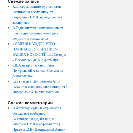
Свежие записи
Комитет по защите журналистов
насчитал по всему миру 293
сотрудника СМИ, находящихся в
заключении
В Таджикистане назначили новых
глав подразделений некоторых
ведомств и телеканалов
«У МЕНЯ КАЖДОЕ УТРО
НАЧИНАЕТСЯ С ЧТЕНИЕМ
ВАШИХ НОВОСТЕЙ…». Сегодня
– Всемирный день информации
США не пригласили страны
Центральной Азии на «Саммит за
демократию»
Как власти в Центральной Азии
пытаются контролировать интернет?
Интервью с Хью Уильямсоном
Свежие комментарии
В Худжанде судьи и журналисты
обсуждают особенности
рассмотрения судебных дел с
участием СМИ и журналистов |
Право и СМИ Центральной Азии
к