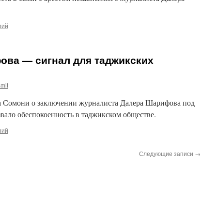
рий
ова — сигнал для таджикских
mit
а Сомони о заключении журналиста Далера Шарифова под
звало обеспокоенность в таджикском обществе.
рий
Следующие записи
→