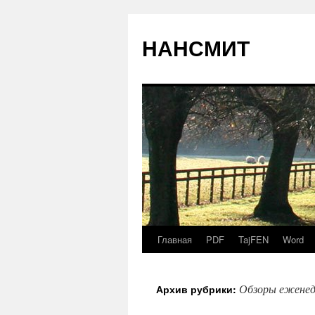
НАНСМИТ
Главная
PDF
TajFEN
Word
Обзоры еженед
Архив рубрики: