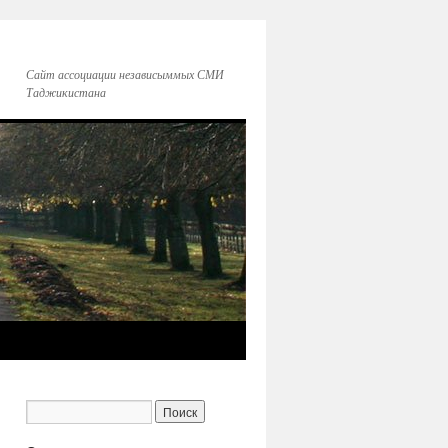
Сайт ассоциации независыммых СМИ
Таджикистана