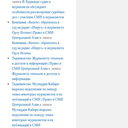
записи
В Худжанде судьи и
журналисты обсуждают
особенности рассмотрения судебных
дел с участием СМИ и журналистов
Компания «Кюнэт» обратилось в
суд на радио «Имруз» и журналиста
Орзу Исоева | Право и СМИ
Центральной Азии
к записи
Компания «Кюнэт» обратилось в
суд на радио «Имруз» и журналиста
Орзу Исоева
Таджикистан: Журналисту отказали
в доступе к информации | Право и
СМИ Центральной Азии
к записи
Журналисту отказали в доступе к
информации.
Таджикистан: Мухиддин Кабири
выразил недоумение по поводу
этики некоторых журналистов и их
публикаций в СМИ | Право и СМИ
Центральной Азии
к записи
Мухиддин Кабири выразил
недоумение по поводу этики
некоторых журналистов и их
публикаций в СМИ