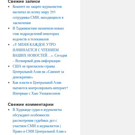
Свежие записи
Комитет по защите журналистов
насчитал по всему миру 293
сотрудника СМИ, находящихся в
заключении
В Таджикистане назначили новых
глав подразделений некоторых
ведомств и телеканалов
«У МЕНЯ КАЖДОЕ УТРО
НАЧИНАЕТСЯ С ЧТЕНИЕМ
ВАШИХ НОВОСТЕЙ…». Сегодня
– Всемирный день информации
США не пригласили страны
Центральной Азии на «Саммит за
демократию»
Как власти в Центральной Азии
пытаются контролировать интернет?
Интервью с Хью Уильямсоном
Свежие комментарии
В Худжанде судьи и журналисты
обсуждают особенности
рассмотрения судебных дел с
участием СМИ и журналистов |
Право и СМИ Центральной Азии
к