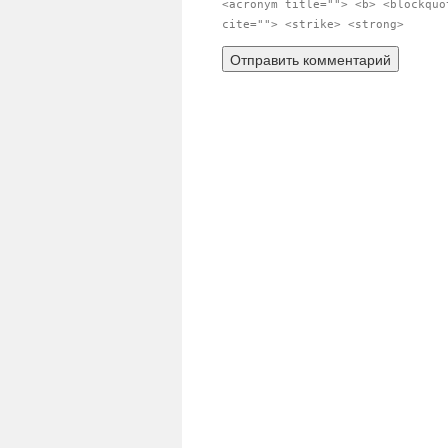
<acronym title=""> <b> <blockquo
cite=""> <strike> <strong>