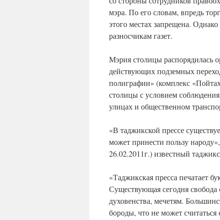
со стороны сотрудников правоо
мэра. По его словам, впредь то
этого местах запрещена. Однако
разносчикам газет.
Мэрия столицы распорядилась ор
действующих подземных переход
полиграфии» (комплекс «Пойтахт
столицы с условием соблюдения
улицах и общественном транспо
«В таджикской прессе существует
может принести пользу народу»,
26.02.2011г.) известный таджик
«Таджикская пресса печатает бу
Существующая сегодня свобода с
духовенства, мечетям. Большинс
бороды, что не может считаться 