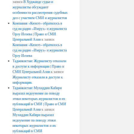
записи
В Худжанде судьи и
журналисты обсуждают
особенности рассмотрения судебных
дел с участием СМИ и журналистов
Компания «Кюнэт» обратилось в
суд на радио «Имруз» и журналиста
Орзу Исоева | Право и СМИ
Центральной Азии
к записи
Компания «Кюнэт» обратилось в
суд на радио «Имруз» и журналиста
Орзу Исоева
Таджикистан: Журналисту отказали
в доступе к информации | Право и
СМИ Центральной Азии
к записи
Журналисту отказали в доступе к
информации.
Таджикистан: Мухиддин Кабири
выразил недоумение по поводу
этики некоторых журналистов и их
публикаций в СМИ | Право и СМИ
Центральной Азии
к записи
Мухиддин Кабири выразил
недоумение по поводу этики
некоторых журналистов и их
публикаций в СМИ