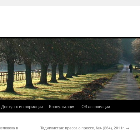
Доступ к информации
Консультация
Об ассоциации
человека в
Таджикистан: пресса о прессе, №4 (264), 2011г.
→