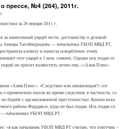
о прессе, №4 (264), 2011г.
in
кистана за 26 января 2011 г.
к за нанесенный ущерб чести, достоинству и деловой
оны Анвара Тагоймуродова — начальника УБОП МВД РТ,
пространила клевету и нанесла оскорбление этому
енивает этот ущерб в 1 млн. сомони. Однако иск подан от
 и ущерб он просит возместить лично ему. («Азия-Плюс»
дания «Азия-Плюс»: «Следствие или инквизиция?» (от
сь о применении пыток во время следствия, в частности, со
 по борьбе с организованной преступностью. Копию иска
ичного района Фирдавси, куда он был подан. Иск подан со
а — начальника УБОП МВД РТ.
ее: «я как начальник УБОП МВД РТ считаю, что ответчик –