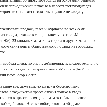
хранительных органов, проводятся на основании решения
рговля периодической печатью в несоответствующих для
 мэрия не запрещает продавать на улице периодику
ганизовать продажу газет и журналов во всех семи
ах города, а также в специальном магазине «Мир
-80»), 23 книжных магазинах города и других магазинах
 норм санитарии и общественного порядка на городских
рте.
 свобода слова, но она не действенна, и, следовательно, не
- так рассуждает в интервью газете «Миллат» (№04 от
ский поэт Бозор Собир.
квально все, даже всякую шутку и бессмыслицу.
лова в таджикской прессе служит только в угоду
тво тем в прессе посвящено имам-хатибам, ношение
свободой слова. Это не свобода слова, а «бардак» в