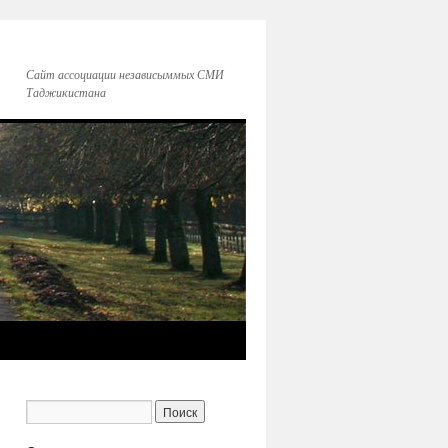
Сайт ассоциации независыммых СМИ
Таджикистана