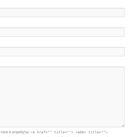
-теги и атрибуты:
<a href="" title=""> <abbr title="">