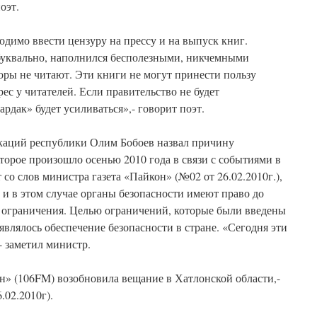
оэт.
ходимо ввести цензуру на прессу и на выпуск книг.
буквально, наполнился бесполезными, никчемными
оры не читают. Эти книги не могут принести пользу
рес у читателей. Если правительство не будет
ардак» будет усиливаться»,- говорит поэт.
каций республики Олим Бобоев назвал причину
торое произошло осенью 2010 года в связи с событиями в
со слов министра газета «Пайкон» (№02 от 26.02.2010г.),
, и в этом случае органы безопасности имеют право до
 ограничения. Целью ограничений, которые были введены
являлось обеспечение безопасности в стране. «Сегодня эти
 заметил министр.
н» (106FM) возобновила вещание в Хатлонской области,-
.02.2010г).