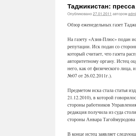
Таджикистан: пресса 
Опубликовано
27.01.2011
автором
adm
Обзор еженедельных газет Таджи
На газету «Азия-Плюс» подан ис
репутации. Иск подан со стор
который считает, что газета рас
авторитетному органу. Истец оц
него, как от физического лица,
№07 от 26.02.2011г.).
Предметом иска стала статья из
21.12.2010), в которой говорило
стороны работников Управления
редакция получила из суда стол
стороны Анвара Тагоймуродов
В конце истец заявляет следующ