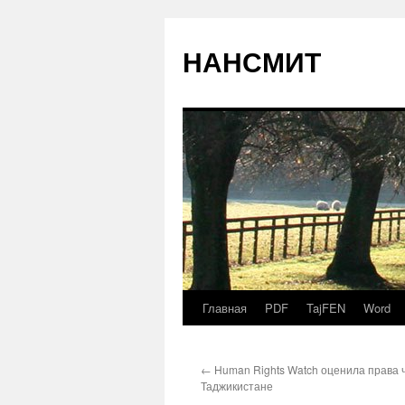
НАНСМИТ
Главная
PDF
TajFEN
Word
←
Human Rights Watch оценила права 
Таджикистане