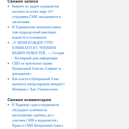
Свежие записи
Комитет по защите журналистов
насчитал по всему миру 293
сотрудника СМИ, находящихся в
заключении
В Таджикистане назначили новых
глав подразделений некоторых
ведомств и телеканалов
«У МЕНЯ КАЖДОЕ УТРО
НАЧИНАЕТСЯ С ЧТЕНИЕМ
ВАШИХ НОВОСТЕЙ…». Сегодня
– Всемирный день информации
США не пригласили страны
Центральной Азии на «Саммит за
демократию»
Как власти в Центральной Азии
пытаются контролировать интернет?
Интервью с Хью Уильямсоном
Свежие комментарии
В Худжанде судьи и журналисты
обсуждают особенности
рассмотрения судебных дел с
участием СМИ и журналистов |
Право и СМИ Центральной Азии
к