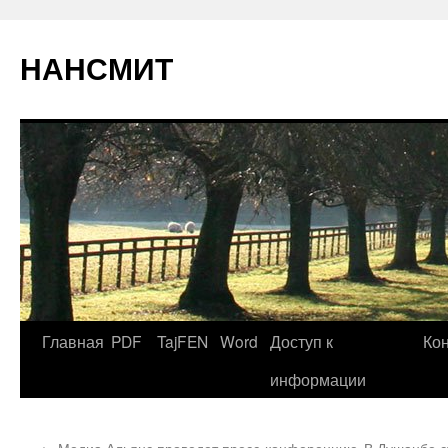
НАНСМИТ
Главная
PDF
TajFEN
Word
Доступ к
Ко
информации
←
Медиа Альянс проведет пресс-конференцию
В Душанбе с