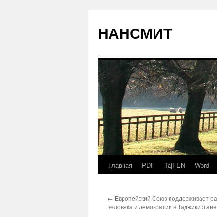
НАНСМИТ
Главная
PDF
TajFEN
Word
←
Европейский Союз поддерживает ра
человека и демократии в Таджикистане