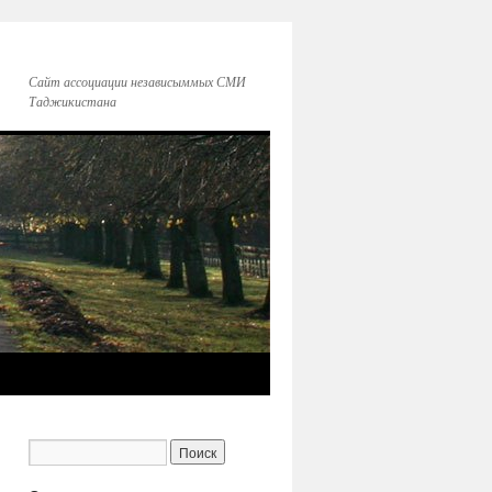
Сайт ассоциации независыммых СМИ
Таджикистана