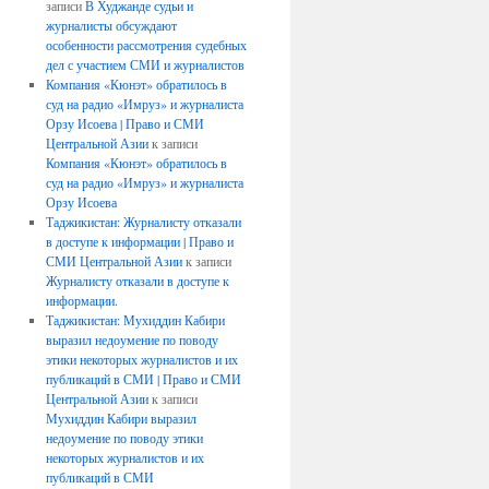
записи
В Худжанде судьи и
журналисты обсуждают
особенности рассмотрения судебных
дел с участием СМИ и журналистов
Компания «Кюнэт» обратилось в
суд на радио «Имруз» и журналиста
Орзу Исоева | Право и СМИ
Центральной Азии
к записи
Компания «Кюнэт» обратилось в
суд на радио «Имруз» и журналиста
Орзу Исоева
Таджикистан: Журналисту отказали
в доступе к информации | Право и
СМИ Центральной Азии
к записи
Журналисту отказали в доступе к
информации.
Таджикистан: Мухиддин Кабири
выразил недоумение по поводу
этики некоторых журналистов и их
публикаций в СМИ | Право и СМИ
Центральной Азии
к записи
Мухиддин Кабири выразил
недоумение по поводу этики
некоторых журналистов и их
публикаций в СМИ