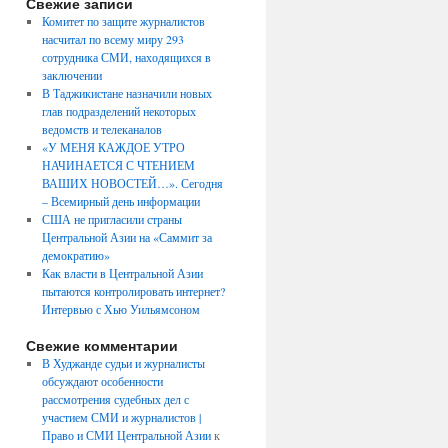
Свежие записи
Комитет по защите журналистов
насчитал по всему миру 293
сотрудника СМИ, находящихся в
заключении
В Таджикистане назначили новых
глав подразделений некоторых
ведомств и телеканалов
«У МЕНЯ КАЖДОЕ УТРО
НАЧИНАЕТСЯ С ЧТЕНИЕМ
ВАШИХ НОВОСТЕЙ…». Сегодня
– Всемирный день информации
США не пригласили страны
Центральной Азии на «Саммит за
демократию»
Как власти в Центральной Азии
пытаются контролировать интернет?
Интервью с Хью Уильямсоном
Свежие комментарии
В Худжанде судьи и журналисты
обсуждают особенности
рассмотрения судебных дел с
участием СМИ и журналистов |
Право и СМИ Центральной Азии
к