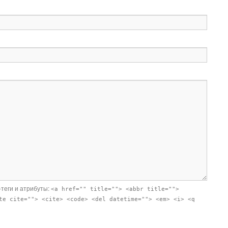
-теги и атрибуты:
<a href="" title=""> <abbr title="">
te cite=""> <cite> <code> <del datetime=""> <em> <i> <q