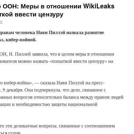
 ООН: Меры в отношении WikiLeaks
кой ввести цензуру
in
равам человека Нави Пиллэй назвала развитие
s, кибер-войной.
ОН, Н. Пиллей заявила, что в целом меры в отношении
снователя можно назвать «попыткой ввести цензуру» на
то кибер-война», — сказала Нави Пиллэй на пресс-
9 декабря. Она подчеркнула, что дело, связанное с
ложных вопросов относительно баланса между правом людей
мации и необходимостью защиты национальной
то эти деликатные вопросы, связанные с соотношением
ься судом.