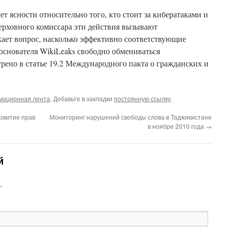
ет ясности относительно того, кто стоит за кибератаками и
Верховного комиссара эти действия вызывают
кает вопрос, насколько эффективно соответствующие
 основателя WikiLeaks свободно обмениваться
рено в статье 19.2 Международного пакта о гражданских и
ационная лента
. Добавьте в закладки
постоянную ссылку
.
звитие прав
Мониторинг нарушений свободы слова в Таджикистане
в ноябре 2010 года
→
й
.