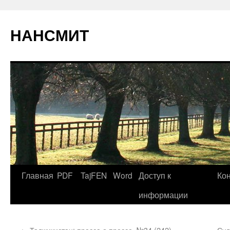
НАНСМИТ
Главная
PDF
TajFEN
Word
Доступ к
Ко
информации
←
Таджикистан: пресса о прессе, №34 (242),
Суд