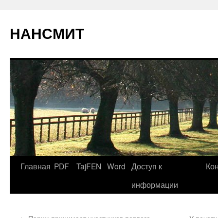
НАНСМИТ
Главная
PDF
TajFEN
Word
Доступ к
Ко
информации
←
Париж принимает участников первого
У печат