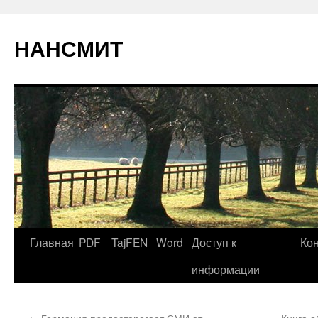
НАНСМИТ
Главная
PDF
TajFEN
Word
Доступ к
Ко
информации
←
Германия предостерегает СМИ от
Книга 