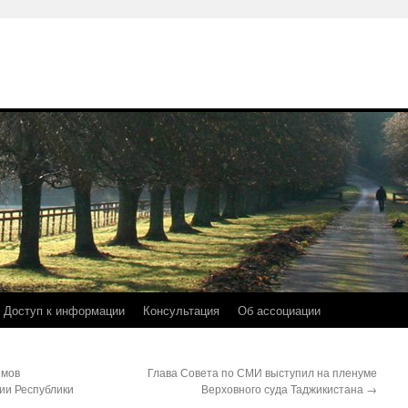
Доступ к информации
Консультация
Об ассоциации
емов
Глава Совета по СМИ выступил на пленуме
ии Республики
Верховного суда Таджикистана
→