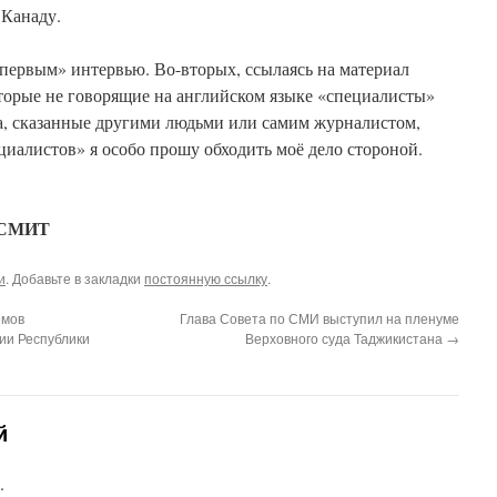
 Канаду.
первым» интервью. Во-вторых, ссылаясь на материал
оторые не говорящие на английском языке «специалисты»
а, сказанные другими людьми или самим журналистом,
иалистов» я особо прошу обходить моё дело стороной.
НСМИТ
и
. Добавьте в закладки
постоянную ссылку
.
емов
Глава Совета по СМИ выступил на пленуме
ии Республики
Верховного суда Таджикистана
→
й
.