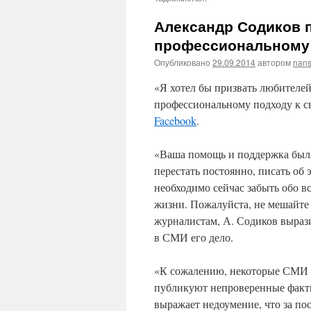
Александр Содиков 
профессиональному 
Опубликовано
29.09.2014
автором
nans
«Я хотел бы призвать любителе
профессиональному подходу к с
Facebook
.
«Ваша помощь и поддержка была 
перестать постоянно, писать об 
необходимо сейчас забыть обо в
жизни. Пожалуйста, не мешайте 
журналистам, А. Содиков вырази
в СМИ его дело.
«К сожалению, некоторые СМИ н
публикуют непроверенные факты
выражает недоумение, что за п