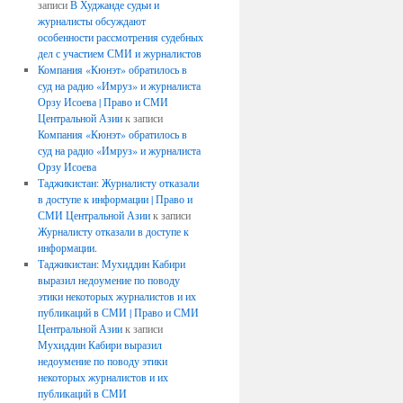
записи
В Худжанде судьи и
журналисты обсуждают
особенности рассмотрения судебных
дел с участием СМИ и журналистов
Компания «Кюнэт» обратилось в
суд на радио «Имруз» и журналиста
Орзу Исоева | Право и СМИ
Центральной Азии
к записи
Компания «Кюнэт» обратилось в
суд на радио «Имруз» и журналиста
Орзу Исоева
Таджикистан: Журналисту отказали
в доступе к информации | Право и
СМИ Центральной Азии
к записи
Журналисту отказали в доступе к
информации.
Таджикистан: Мухиддин Кабири
выразил недоумение по поводу
этики некоторых журналистов и их
публикаций в СМИ | Право и СМИ
Центральной Азии
к записи
Мухиддин Кабири выразил
недоумение по поводу этики
некоторых журналистов и их
публикаций в СМИ