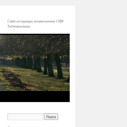
Сайт ассоциации независыммых СМИ
Таджикистана