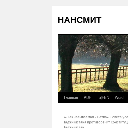
НАНСМИТ
Главная
PDF
TajFEN
Word
←
Так называемая «Фетва» Совета ул
Таджикистана противоречит Конституц
Таджикистан.