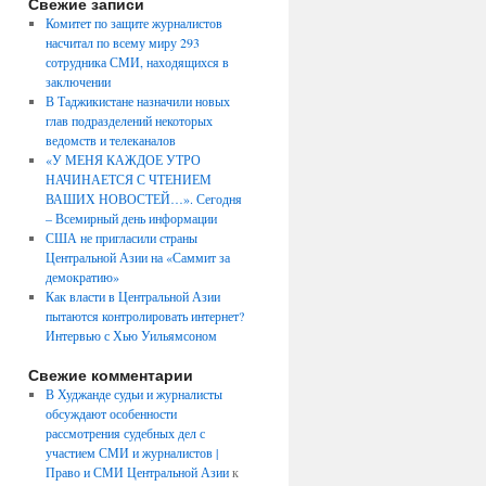
Свежие записи
Комитет по защите журналистов
насчитал по всему миру 293
сотрудника СМИ, находящихся в
заключении
В Таджикистане назначили новых
глав подразделений некоторых
ведомств и телеканалов
«У МЕНЯ КАЖДОЕ УТРО
НАЧИНАЕТСЯ С ЧТЕНИЕМ
ВАШИХ НОВОСТЕЙ…». Сегодня
– Всемирный день информации
США не пригласили страны
Центральной Азии на «Саммит за
демократию»
Как власти в Центральной Азии
пытаются контролировать интернет?
Интервью с Хью Уильямсоном
Свежие комментарии
В Худжанде судьи и журналисты
обсуждают особенности
рассмотрения судебных дел с
участием СМИ и журналистов |
Право и СМИ Центральной Азии
к