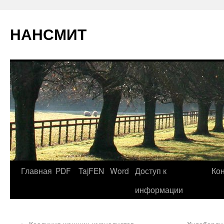
НАНСМИТ
Главная
PDF
TajFEN
Word
Доступ к
Ко
информации
←
Коалиция женщин-журналистов
Худоберди