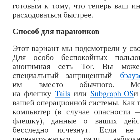
готовым к тому, что теперь ваш ин
расходоваться быстрее.
Способ для параноиков
Этот вариант мы подсмотрели у св
Для особо беспокойных пользов
анонимная сеть Tor. Вы может
специальный защищенный
брауз
им вместо обычного. Мож
на флешку
Tails
или
Subgraph OS
и
вашей операционной системы. Как 
компьютер (в случае опасности 
флешку), данные о ваших дейс
бесследно исчезнут. Если не 
перезагружаться ради заблоки