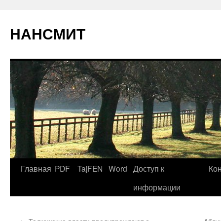
НАНСМИТ
Главная
PDF
TajFEN
Word
Доступ к
Ко
информации
←
Таджикские власти предупреждают о
Абду