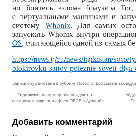
но боитесь взлома браузера Tor,
с виртуальными машинами и запу
систему
Whonix
. Для самых ост
запускать Whonix внутри операци
OS
, считающейся одной из самых бе
https://news.tj/ru/news/tajikistan/socie
blokirovku-saitov-poleznie-soveti-dlya-c
Запись опубликована в рубрике
Новости
. Добавьте в закладк
←
Таджикские власти предупреждают о
Абду
возможном закрытии офиса ОБСЕ в Душанбе
Та
Добавить комментарий