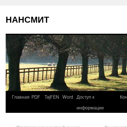
НАНСМИТ
Главная
PDF
TajFEN
Word
Доступ к
Ко
информации
←
Стартовал журналистский конкурс
Как записат