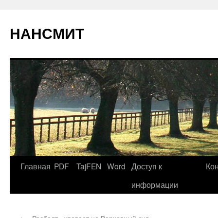
НАНСМИТ
Главная
PDF
TajFEN
Word
Доступ к
Ко
информации
←
«Росбалт» уповает на Верховный суд