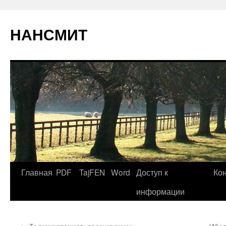
НАНСМИТ
Главная
PDF
TajFEN
Word
Доступ к
Ко
информации
←
Таджикистанцев, посещающих
Ибод