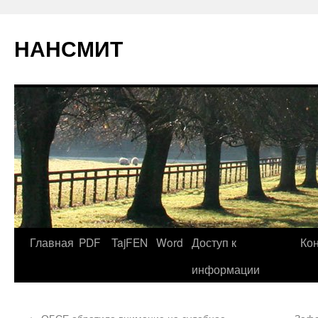
НАНСМИТ
Главная
PDF
TajFEN
Word
Доступ к
Ко
информации
←
ОБСЕ обратило внимание на судебное
Зафа