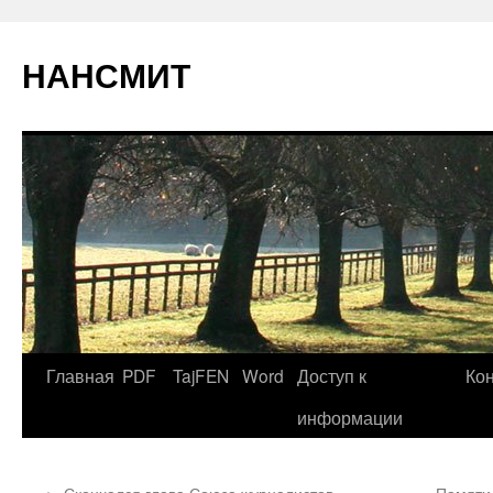
НАНСМИТ
Главная
PDF
TajFEN
Word
Доступ к
Ко
информации
←
Скончался глава Союза журналистов
Памяти