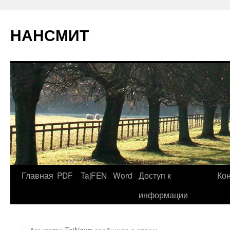
НАНСМИТ
Главная
PDF
TajFEN
Word
Доступ к
Ко
информации
←
Агентство TojNews сообщило о своем