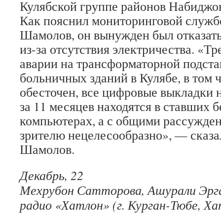
Кулябской группе районов Набидж
Как пояснил мониторинговой слу
Шамолов, он вынужден был отказат
из-за отсутствия электричества. «Тр
аварии на трансформаторной подст
больничных зданий в Кулябе, в том ч
обесточен, все цифровые выкладки 
за 11 месяцев находятся в ставших
компьютерах, а с общими рассужде
зрителю нецелесообразно», — сказ
Шамолов.
Декабрь, 22
Мехрубон Сатторова, Ашурали Эр
радио «Хатлон» (г. Курган-Тюбе, Х