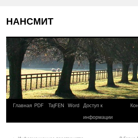
НАНСМИТ
Главная
PDF
TajFEN
Word
Доступ к
Ко
информации
←
Информационное пространство
В Горно-