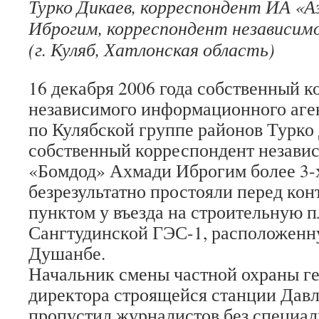
Турко Дикаев, корреспондент ИА «А
Иброгим, корреспондент независим
(г. Куляб, Хатлонская область)
16 декабря 2006 года собственный 
независимого информационного аге
по Кулябской группе районов Турко
собственный корреспондент незави
«Бомдод» Ахмади Иброгим более 3-
безрезультатно простояли перед ко
пунктом у въезда на строительную 
Сангтудинской ГЭС-1, расположенну
Душанбе.
Начальник смены частной охраны г
директора строящейся станции Давл
пропустил журналистов без специал