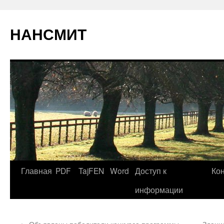
НАНСМИТ
Главная
PDF
TajFEN
Word
Доступ к
Ко
информации
←
Объявлены победители конкурса программы
Здани